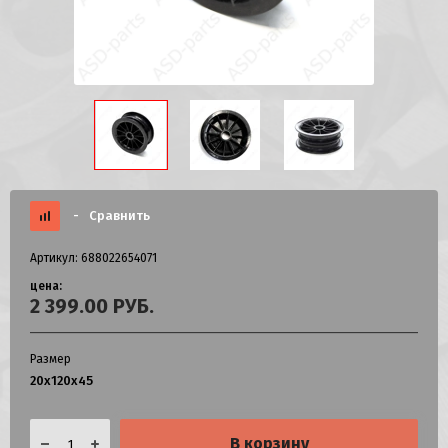
-
Сравнить
Артикул:
688022654071
цена:
2 399.00
РУБ.
Размер
20х120х45
В корзину