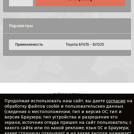
Параметры
Применяемость
Toyota 8FG15 - 8FD25
г. Красноярск
Продолжая использовать наш сайт, вы даете
согласие
на
Copyright © 2026 ASD-parts
обработку файлов cookie и пользовательских данных
(сведения о местоположении; тип и версия ОС; тип и
версия Браузера; тип устройства и разрешение его
экрана; источник откуда пришел на сайт пользователь; с
какого сайта или по какой рекламе; язык ОС и Браузера;
какие страницы открывает и на какие кнопки нажимает